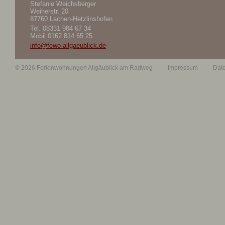
Stefanie Weichsberger
Weiherstr. 20
87760 Lachen-Hetzlinshofen
Tel.
08331 984 67 34
Mobil
0162 814 65 25
info@fewo-allgaeublick.de
© 2026 Ferienwohnungen Allgäublick am Radweg
Impressum
Dat