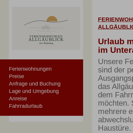
FERIENWO
ALLGÄUBLI
Urlaub m
im Unter
Unsere F
sind der p
Ferienwohnungen
Preise
Ausgangspu
Anfrage und Buchung
das Allgäu
Lage und Umgebung
dem Fahrr
Anreise
möchten. S
Fahrradurlaub
mehrere e
abwechslu
Haustüre.