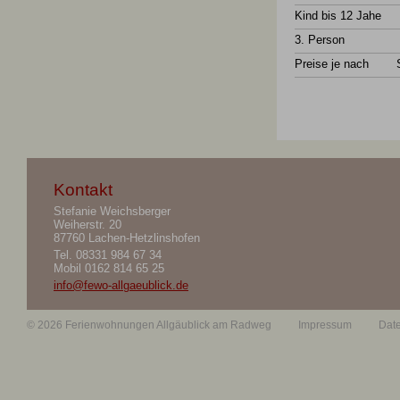
Kind bis 12 Jahe
3. Person
Preise je nach
Kontakt
Stefanie Weichsberger
Weiherstr. 20
87760 Lachen-Hetzlinshofen
Tel.
08331 984 67 34
Mobil
0162 814 65 25
info@fewo-allgaeublick.de
© 2026 Ferienwohnungen Allgäublick am Radweg
Impressum
Dat