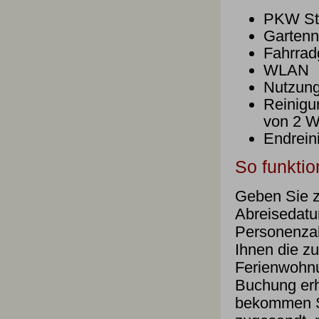
PKW Ste
Gartenn
Fahrrad
WLAN
Nutzung
Reinigu
von 2 W
Endrein
So funktion
Geben Sie z
Abreisedatu
Personenzah
Ihnen die z
Ferienwohnu
Buchung erh
bekommen Si