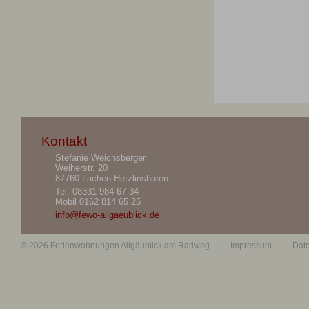
Kontakt
Stefanie Weichsberger
Weiherstr. 20
87760 Lachen-Hetzlinshofen
Tel.
08331 984 67 34
Mobil
0162 814 65 25
info@fewo-allgaeublick.de
© 2026 Ferienwohnungen Allgäublick am Radweg
Impressum
Dat