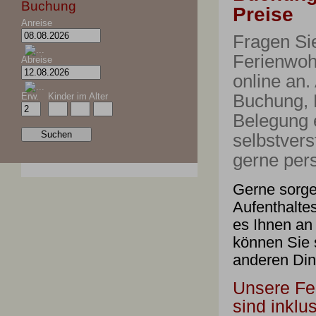
Buchung
Preise
Anreise
Fragen Si
Ferienwoh
Abreise
online an.
Buchung, 
Erw.
Kinder im Alter
Belegung e
selbstvers
gerne pers
Gerne sorge
Aufenthaltes
es Ihnen an 
können Sie 
anderen Di
Unsere F
sind inklu