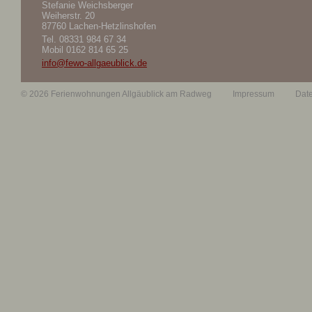
Stefanie Weichsberger
Weiherstr. 20
87760 Lachen-Hetzlinshofen
Tel.
08331 984 67 34
Mobil
0162 814 65 25
info@fewo-allgaeublick.de
© 2026 Ferienwohnungen Allgäublick am Radweg
Impressum
Dat