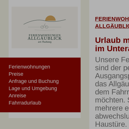
FERIENWO
ALLGÄUBLI
Urlaub m
im Unter
Unsere F
sind der p
Ferienwohnungen
Preise
Ausgangspu
Anfrage und Buchung
das Allgäu
Lage und Umgebung
dem Fahrr
Anreise
möchten. S
Fahrradurlaub
mehrere e
abwechslu
Haustüre.